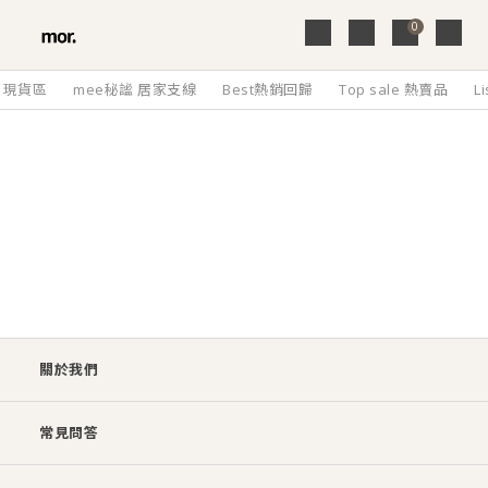
0
ck 現貨區
mee秘謐 居家支線
Best熱銷回歸
Top sale 熱賣品
L
關於我們
常見問答