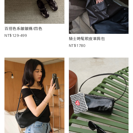
百搭色系皺皺襪/四色
129-499
騎士時髦軟皮單肩包
1780