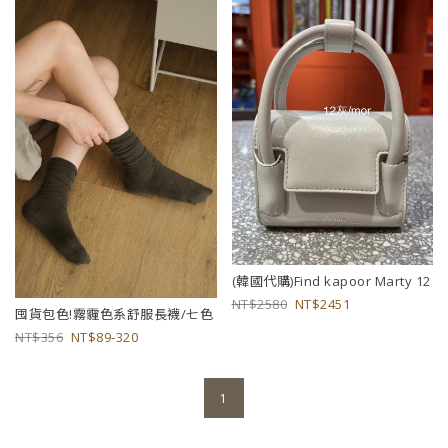
(韓國代購)Find kapoor Marty 12
2580
2451
囤貨包色!霧霾色系舒服長襪/七色
356
89-320
1