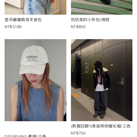
雲朵皺皺肩背羊皮包
奶奶家的小布包/兩款
3180
850
(熱賣回歸!!)泰迪熊保暖毛帽/三色
750
DESERVING 老帽/六色