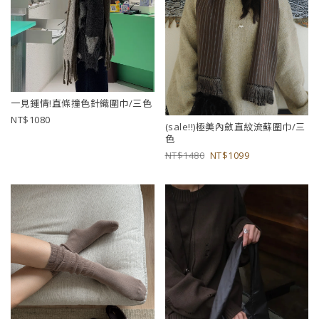
一見鍾情!直條撞色針織圍巾/三色
1080
(sale!!)極美內斂直紋流蘇圍巾/三
色
1480
1099