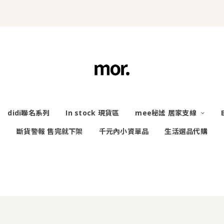
didi聯名系列
In stock 現貨區
mee秘謐 居家支線
斷貨警報 售完就下架
千元內小資單品
生活選品代購