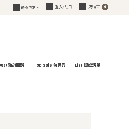
0
登入/註冊
購物車
選擇幣別
Best熱銷回歸
Top sale 熱賣品
List 闆娘清單